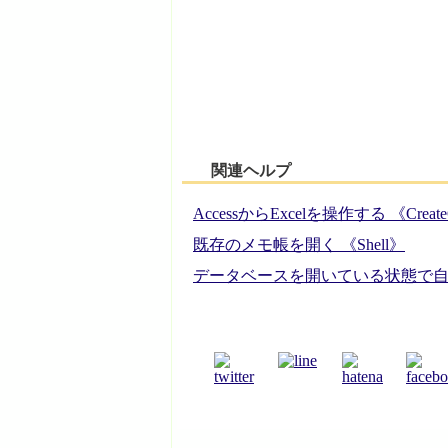
関連ヘルプ
AccessからExcelを操作する 《Create
既存のメモ帳を開く 《Shell》
データベースを開いている状態で自分自身を