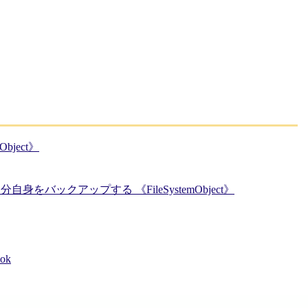
Object》
バックアップする 《FileSystemObject》