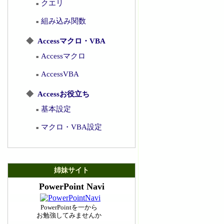
クエリ
■
組み込み関数
■
◆
Accessマクロ・VBA
Accessマクロ
■
AccessVBA
■
◆
Accessお役立ち
基本設定
■
マクロ・VBA設定
■
姉妹サイト
PowerPoint Navi
PowerPointを一から
お勉強してみませんか