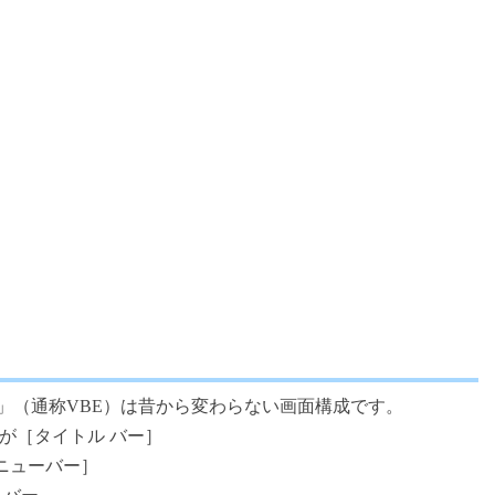
 Editor」（通称VBE）は昔から変わらない画面構成です。
が［タイトル バー］
メニューバー］