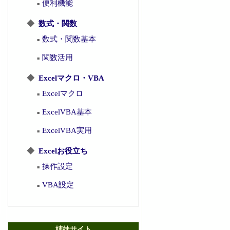
便利機能
■
◆
数式・関数
数式・関数基本
■
関数活用
■
◆
Excelマクロ・VBA
Excelマクロ
■
ExcelVBA基本
■
ExcelVBA実用
■
◆
Excelお役立ち
操作設定
■
VBA設定
■
姉妹サイト