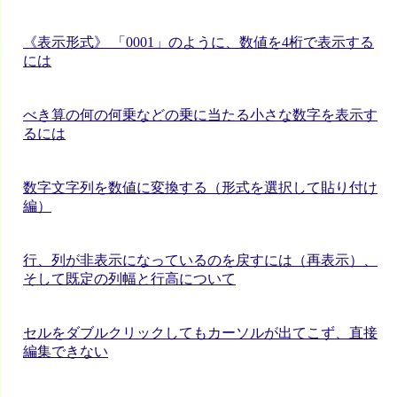
《表示形式》 「0001」のように、数値を4桁で表示する
には
べき算の何の何乗などの乗に当たる小さな数字を表示す
るには
数字文字列を数値に変換する（形式を選択して貼り付け
編）
行、列が非表示になっているのを戻すには（再表示）、
そして既定の列幅と行高について
セルをダブルクリックしてもカーソルが出てこず、直接
編集できない