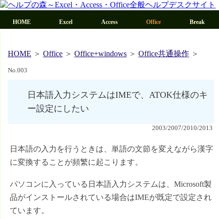
HOME
Excel
Access
Office
HOME
＞
Office
＞
Office+windows
＞
Office共通操作
＞
No.003
日本語入力システムはIMEで、ATOK仕様のキ
ー設定にしたい
2003/2007/2010/2013
日本語の入力を行うときは、単語の文節を変えながら漢字
に変換することが頻繁に起こります。
パソコンに入っている日本語入力システムは、Microsoft製
品がインストールされている場合はIMEが既定で設定され
ています。