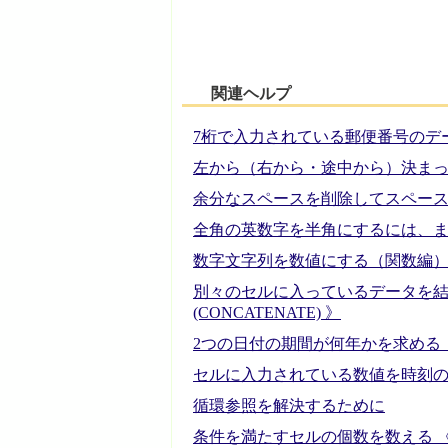
関連ヘルプ
7桁で入力されている郵便番号のデー
左から（右から・途中から）決まった
余分なスペースを削除してスペースを全
全角の英数字を半角にするには、また
数字文字列を数値にする（関数編） 
別々のセルに入っているデータを結
(CONCATENATE) 》
2つの日付の期間が何年かを求める 《
セルに入力されている数値を時刻の表
循環参照を解決するために
条件を満たすセルの個数を数える 《C