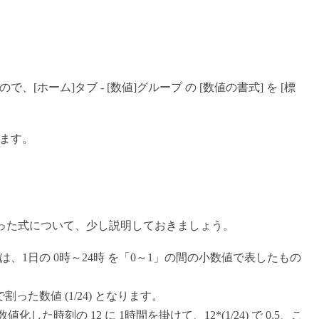
[ホーム]タブ - [数値]グループ の [数値の書式] を [標
ます。
"」といった式について、少し説明しておきましょう。
、1日の 0時～24時 を「0～1」の間の小数値で表したもの
で割った数値 (1/24) となります。
化した時刻の 12 に 1時間を掛けて、12*(1/24) で 0.5、こ