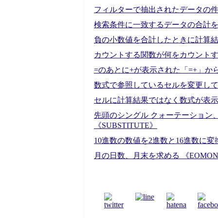
フィルターで抽出されたデータの件数
検索条件に一致するデータの合計を求
負の小数値を合計したときに計算
カウントする関数が何をカウントするか
=のあとに+が表示された「=+」か
数式で参照しているセルを変更し
セルに計算結果ではなく数式が表
先頭のシングル クォーテーション
《SUBSTITUTE》
10進数の数値を2進数と16進数に変換
月の日数、月末を求める 《EOMON