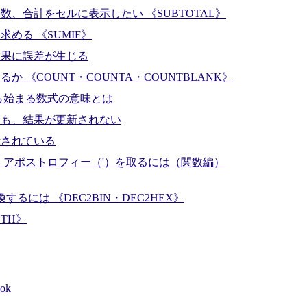
、合計をセルに表示したい 《SUBTOTAL》
める 《SUMIF》
結果に誤差が生じる
 《COUNT・COUNTA・COUNTBLANK》
ら始まる数式の意味とは
ても、結果が更新されない
示されている
、アポストロフィー（'）を取るには（関数編）
するには 《DEC2BIN・DEC2HEX》
TH》