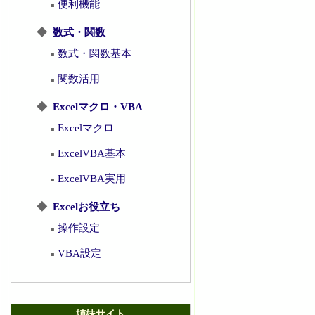
便利機能
■
◆
数式・関数
数式・関数基本
■
関数活用
■
◆
Excelマクロ・VBA
Excelマクロ
■
ExcelVBA基本
■
ExcelVBA実用
■
◆
Excelお役立ち
操作設定
■
VBA設定
■
姉妹サイト