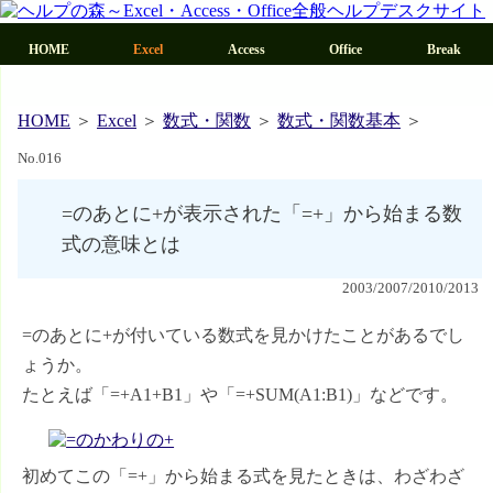
HOME
Excel
Access
Office
HOME
＞
Excel
＞
数式・関数
＞
数式・関数基本
＞
No.016
=のあとに+が表示された「=+」から始まる数
式の意味とは
2003/2007/2010/2013
=のあとに+が付いている数式を見かけたことがあるでし
ょうか。
たとえば「=+A1+B1」や「=+SUM(A1:B1)」などです。
初めてこの「=+」から始まる式を見たときは、わざわざ